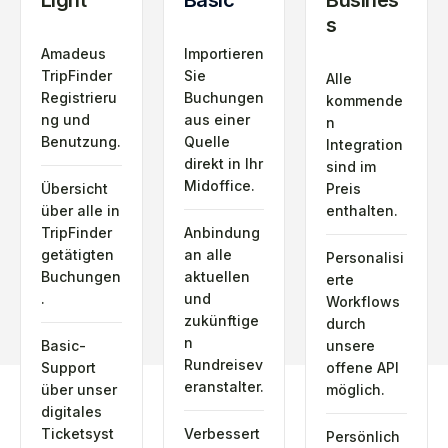
Light
Basic
Busines
s
Amadeus
Importieren
TripFinder
Sie
Alle
Registrieru
Buchungen
kommende
ng und
aus einer
n
Benutzung.
Quelle
Integration
direkt in Ihr
sind im
Midoffice.
Übersicht
Preis
über alle in
enthalten.
TripFinder
Anbindung
getätigten
an alle
Personalisi
Buchungen
aktuellen
erte
.
und
Workflows
zukünftige
durch
n
Basic-
unsere
Rundreisev
Support
offene API
eranstalter.
über unser
möglich.
digitales
Ticketsyst
Verbessert
Persönlich