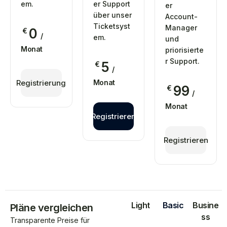
em.
er Support
er
über unser
Account-
Ticketsyst
Manager
0
€
/
em.
und
Monat
priorisierte
r Support.
5
€
/
Registrierung
Monat
99
€
/
Monat
Registrieren
Registrieren
Light
Basic
Busine
Pläne vergleichen
ss
Transparente Preise für