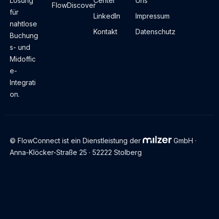
Lösung
Center
Uns
FlowDiscover
für
LinkedIn
Impressum
nahtlose
Kontakt
Datenschutz
Buchung
s- und
Midoffic
e-
Integrati
on.
© FlowConnect ist ein Dienstleistung der
GmbH ·
Anna-Klöcker-Straße 25 · 52222 Stolberg