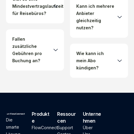
Mindestvertragslaufzeit
Kann ich mehrere
für Reisebüros?
Anbieter
gleichzeitig
nutzen?
Fallen
zusätzliche
Gebühren pro
Wie kann ich
Buchung an?
mein Abo
kündigen?
Produkt
Ressour
Unterne
Die
e
cen
hmen
smarte
FlowConnect
Support
Über