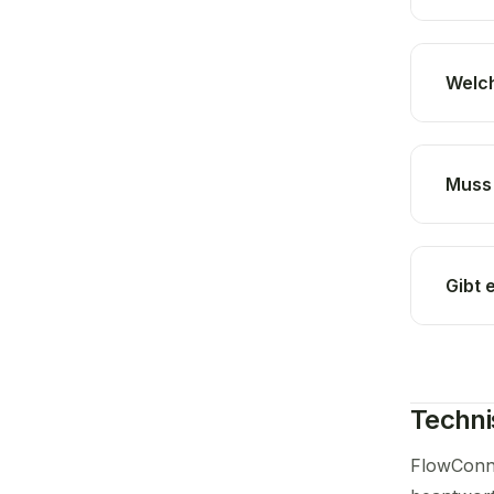
Welch
Muss 
Gibt 
Techni
FlowConne