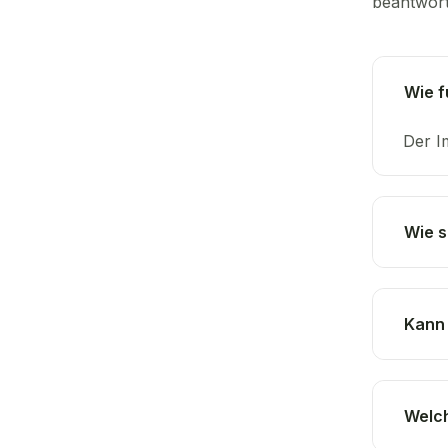
beantwort
Wie f
Der I
Wie s
Kann 
Welch