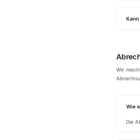
Kann 
Abrech
Wir möcht
Abrechnun
Wie 
Die A