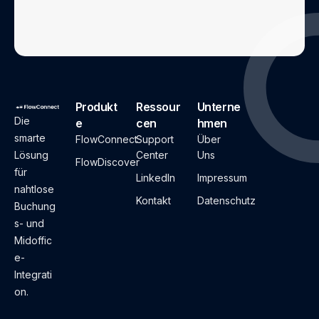
Produkt
Ressour
Unterne
Die
e
cen
hmen
smarte
FlowConnect
Support
Über
Lösung
Center
Uns
FlowDiscover
für
LinkedIn
Impressum
nahtlose
Kontakt
Datenschutz
Buchung
s- und
Midoffic
e-
Integrati
on.